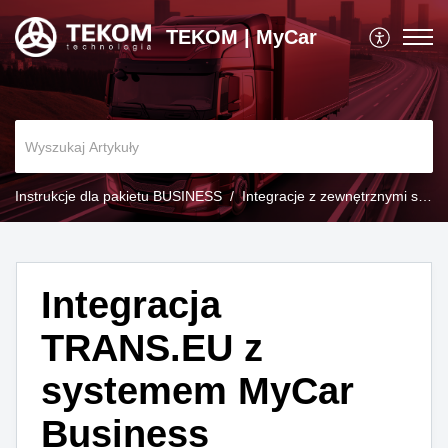
TEKOM | MyCar
Instrukcje dla pakietu BUSINESS
Integracje z zewnętrznymi systemami
Integracja
TRANS.EU z
systemem MyCar
Business